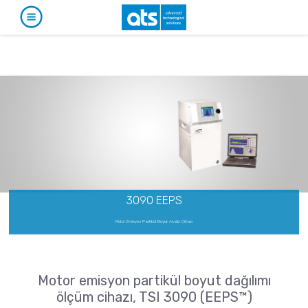
ÜRÜNLER
KATALOG
UYGULAMALARA GÖRE
Partikül Karakterizasyonu
HİZMETLER
SEKTÖRLERE GÖRE
Partikül Boyut Analizi
Biyoteknoloji
GÜNCEL
TEMSİLCİLİKLERE GÖRE
SYNC
S3500
Stabilite ve Raf Ömrü Analizleri
1st Detect
BLUEWAVE
KURUMSAL
HABERLER
TURBISCAN LAB
3090 EEPS
Aerotrac II
TURBISCAN TRILAB
Narkotik ve Patlayıcı Madde Tespiti
TURBISCAN TOWER
İLETİŞİM
ETKİNLİKLER
Tracer 1000 NTD
Motor Emisyon Partikül Boyut Analiz Cihazı
Partikül Boyut ve Şekil Analizi
TURBISCAN DNS
Tracer 1000 ETD
CAMSIZER X2
TURBISCAN AGS
EN
CAMSIZER 3D
Agilent
CAMSIZER S1
Biyogüvenlik Kabinleri
Motor emisyon partikül boyut dağılımı
CAMSIZER XL
ETA, EHA, END, EVP, FAF Serileri
Narkotik ve Patlayıcı Madde Tanımlama
ölçüm cihazı, TSI 3090 (EEPS™)
SYNC