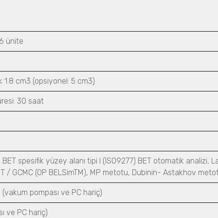
6 ünite
k 1.8 cm3 (opsiyonel: 5 cm3)
esi: 30 saat
 BET spesifik yüzey alanı tipi I (ISO9277) BET otomatik analizi, L
FT / GCMC (OP BELSimTM), MP metotu, Dubinin- Astakhov metotu
(vakum pompası ve PC hariç)
 ve PC hariç)