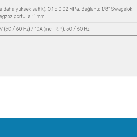
 daha yüksek saflık), 0.1 ± 0.02 MPa, Bağlantı: 1/8" Swagelok
egzoz portu, ø 11 mm
 (50 / 60 Hz) / 10A (incl. R.P.), 50 / 60 Hz