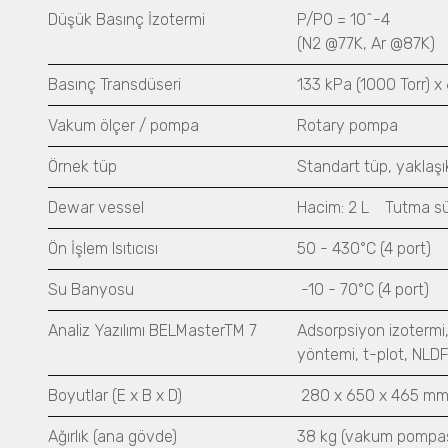
Düşük Basınç İzotermi
P/P
0
= 10
^
-4
(N
2
@77K, Ar @87K)
Basınç Transdüseri
133 kPa (1000 Torr) x 
Vakum ölçer / pompa
Rotary pompa
Örnek tüp
Standart tüp, yaklaşı
Dewar vessel
Hacim: 2 L Tutma sür
Ön İşlem Isıtıcısı
50 - 430°C (4 port)
Su Banyosu
-10 - 70°C (4 port)
Analiz Yazılımı BELMasterTM 7
Adsorpsiyon izotermi,
yöntemi, t-plot, NLD
Boyutlar (E x B x D)
280 x 650 x 465 mm 
Ağırlık (ana gövde)
38 kg (
vakum pompası