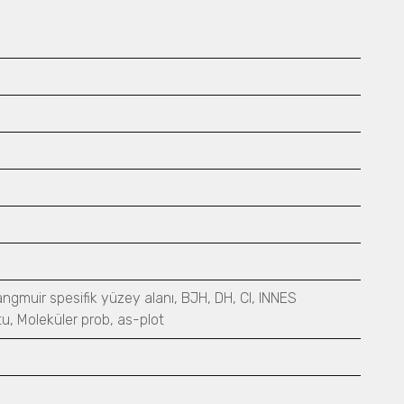
angmuir spesifik yüzey alanı, BJH, DH, CI, INNES
, Moleküler prob, as-plot