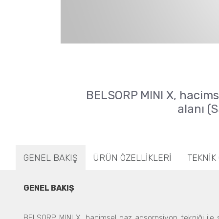
BELSORP MINI X, hacimse
alanı (
GENEL BAKIŞ
ÜRÜN ÖZELLİKLERİ
TEKNİK
GENEL BAKIŞ
BELSORP MINI X, hacimsel gaz adsorpsiyon tekniği ile s