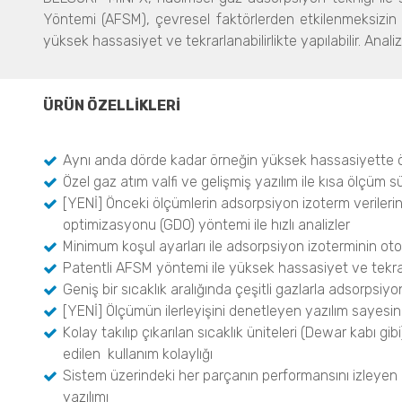
Yöntemi (AFSM), çevresel faktörlerden etkilenmeksizin 
yüksek hassasiyet ve tekrarlanabilirlikte yapılabilir. Anali
ÜRÜN ÖZELLİKLERİ
Aynı anda dörde kadar örneğin yüksek hassasiyette
Özel gaz atım valfi ve gelişmiş yazılım ile kısa ölçüm sü
[YENİ] Önceki ölçümlerin adsorpsiyon izoterm verileri
optimizasyonu (GDO) yöntemi ile hızlı analizler
Minimum koşul ayarları ile adsorpsiyon izoterminin o
Patentli AFSM yöntemi ile yüksek hassasiyet ve tekrarl
Geniş bir sıcaklık aralığında çeşitli gazlarla adsorpsiy
[YENİ]
Ölçümün ilerleyişini denetleyen yazılım sayesinde
Kolay takılıp çıkarılan sıcaklık üniteleri (Dewar kabı gi
edilen kullanım kolaylığı
Sistem üzerindeki her parçanın performansını izleyen 
yazılımı