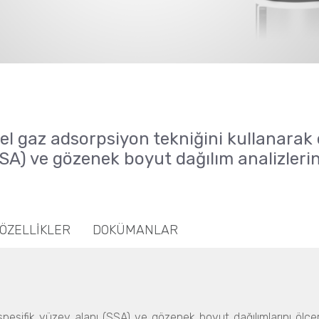
l gaz adsorpsiyon tekniğini kullanarak ö
SSA) ve gözenek boyut dağılım analizlerin
 ÖZELLİKLER
DOKÜMANLAR
pesifik yüzey alanı (SSA) ve gözenek boyut dağılımlarını ölç