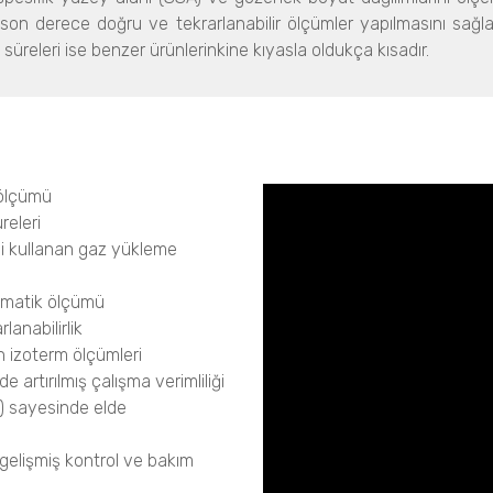
son derece doğru ve tekrarlanabilir ölçümler yapılmasını sağla
z süreleri ise benzer ürünlerinkine kıyasla oldukça kısadır.
 ölçümü
releri
ni kullanan gaz yükleme
tomatik ölçümü
anabilirlik
on izoterm ölçümleri
 artırılmış çalışma verimliliği
bi) sayesinde elde
gelişmiş kontrol ve bakım