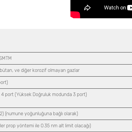
FSMTM
 bütan, ve diğer korozif olmayan gazlar
ort)
4 port (Yüksek Doğruluk modunda 3 port)
N2) (numune yoğunluğuna bağlı olarak)
er prop yöntemi ile 0.35 nm alt limit olacağı)