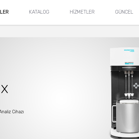
LER
KATALOG
HİZMETLER
GÜNCEL
 X
naliz Cihazı