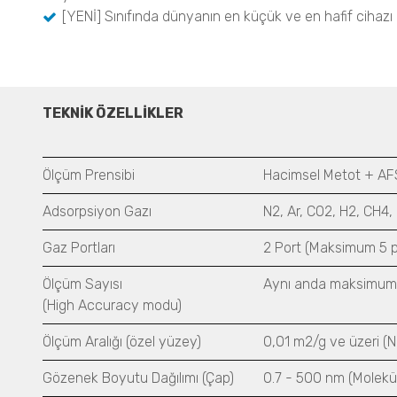
[YENİ] Sınıfında d
ünyanın en küçük ve en hafif cihazı
TEKNİK ÖZELLİKLER
Ölçüm Prensibi
Hacimsel Metot + A
Adsorpsiyon Gazı
N2, Ar, CO2, H2, CH4,
Gaz Portları
2 Port (Maksimum 5 p
Ölçüm Sayısı
Aynı anda maksimum 
(High Accuracy modu)
Ölçüm Aralığı (özel yüzey)
0,01 m2/g ve üzeri (
Gözenek Boyutu Dağılımı (Çap)
0.7 - 500 nm (Molekül