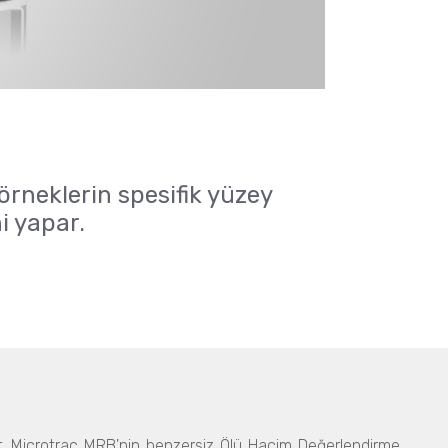
rneklerin spesifik yüzey
i yapar.
er. Microtrac MRB'nin benzersiz Ölü Hacim Değerlendirme