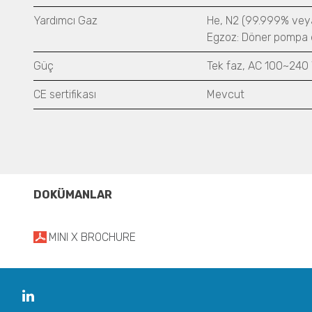
Yardımcı Gaz
He, N2 (99.999% veya
Egzoz: Döner pompa 
Güç
Tek faz, AC 100~240 V
CE sertifikası
Mevcut
DOKÜMANLAR
MINI X BROCHURE
Linkedin