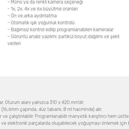
- Mono ya da renkli kamera seçeneği
- 1x, 2x, 4x ve 6x büyütme oranları
- Ön ve arka aydınlatma
- Otomatik ışık yoğunluk kontrolü
- Bağımsız kontrol edilip programlanabilen kameralar
- Görüntü analiz yazılımı: partikül boyut dağılımı ve şekil
verileri
lar. Oturum alanı yalnızca 310 x 420 mm'dir.
al (16,6mm çapında, düz tabanlı, 8 ml hacminde) alır.
 ve çalıştırılabilir. Programlanabilir manyetik karıştırıcı hem üst
ları ve elektronik parçalarda oluşabilecek yoğuşmayı önlemek için 