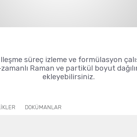
talleşme süreç izleme ve formülasyon çal
amanlı Raman ve partikül boyut dağılım
ekleyebilirsiniz.
LİKLER
DOKÜMANLAR