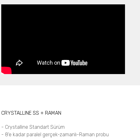
CRYSTALLINE SS + RAMAN
- Crystalline Standart Sürüm
- 8'e kadar paralel gerçek-zamanlı-Raman probu