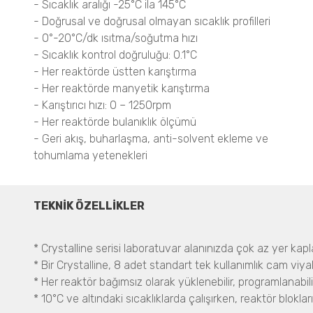
- Sıcaklık aralığı -25°C ila 145°C
- Doğrusal ve doğrusal olmayan sıcaklık profilleri
- 0°-20°C/dk ısıtma/soğutma hızı
- Sıcaklık kontrol doğruluğu: 0.1°C
- Her reaktörde üstten karıştırma
- Her reaktörde manyetik karıştırma
- Karıştırıcı hızı: 0 – 1250rpm
- Her reaktörde bulanıklık ölçümü
- Geri akış, buharlaşma, anti-solvent ekleme ve
tohumlama yetenekleri
TEKNİK ÖZELLİKLER
* Crystalline serisi laboratuvar alanınızda çok az yer kap
* Bir Crystalline, 8 adet standart tek kullanımlık cam viy
* Her reaktör bağımsız olarak yüklenebilir, programlanabilir
* 10°C ve altındaki sıcaklıklarda çalışırken, reaktör blok