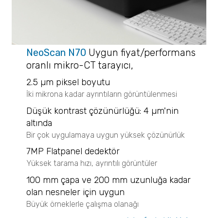
Sprey Analizleri
Tracer 1000 NTD
VisiSize P15+
Tracer 1000 ETD
VisiSize N60
Sıvı Patlayıcı Tespiti
VisiSize N60maX
Insight 200M
NeoScan N70
U
ygun fiyat/performans
Gübre
oranlı mikro-CT tarayıcı,
Partikül Boyut Analizi
2.5 µm piksel boyutu
SYNC
İki mikrona kadar ayrıntıların görüntülenmesi
S3500
Düşük kontrast çözünürlüğü: 4 µm'nin
BLUEWAVE
Aerotrac II
altında
Nanotrac Wave II
Bir çok uygulamaya uygun yüksek çözünürlük
NANOTRAC FLEX
7MP Flatpanel dedektör
Partikül Boyut ve Şekil Analizi
Yüksek tarama hızı, ayrıntılı görüntüler
CAMSIZER X2
100 mm çapa ve 200 mm uzunluğa kadar
CAMSIZER 3D
olan nesneler için uygun
CAMSIZER S1
Büyük
örneklerle çalışma olanağı
CAMSIZER XL
SYNC