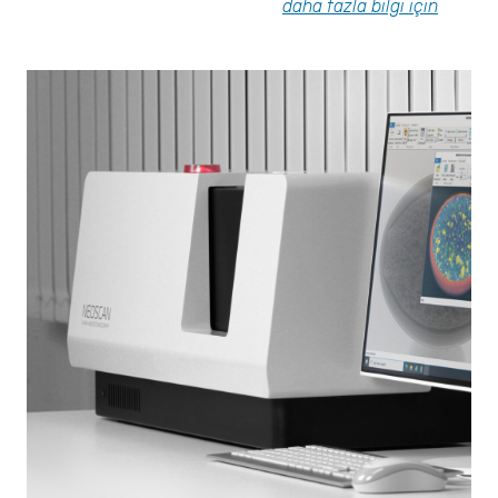
daha fazla bilgi için
Güvenlik
Narkotik ve Patlayıcı Madde Tespiti
Resolve
Sıvı Patlayıcı Tespit Cihazı
Insight 200M
İlaç / Eczacılık
Partikül Boyut Analizi
SYNC
S3500
BLUEWAVE
Aerotrac II
Nanotrac Wave II
NANOTRAC FLEX
Partikül Boyut ve Şekil Analizi
CAMSIZER X2