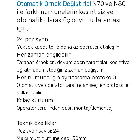
Otomatik Örnek Değiştirici
N70 ve N80
BELPYCNO
ile farklı numunelerin kesintisiz ve
BELPYCNO L
otomatik olarak üç boyutlu taraması
Hammadde Tanımlama ve Doğrulama
için
,
NF2000
24 pozisyon
Kantitatif Analizler
Yüksek kapasite ile daha az operatör etkileşimi
NF2000
Her zaman erişilebilir
Biyogüvenlik Kabinleri
Taranan örnekleri, devam eden taramaları kesintiye
ETA, EHA, END, EVP, FAF Serileri
uğratmadan istediğiniz zaman değiştirin
Eldiven Bütünlük Testleri
Her numune için ayrı tarama protokolü
AGLTS 2
Otomatik ve operatör tarafından seçilen protokoller
kullanılabilir
Sprey Analizleri
Kolay kurulum
VisiSize P15+
Operatör tarafından basit montaj/demontaj
VisiSize N60
VisiSize N60maX
Teknik özellikler:
Aerodinamik Partikül Boyut Analizi
Pozisyon sayısı: 24
TSI - 3321
Maksimum numune çapı: 30mm