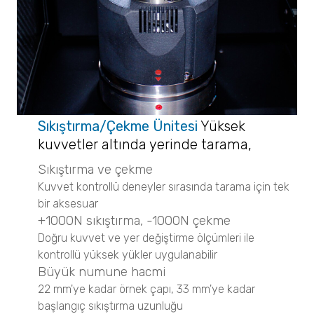
Magnometer XRS
Micro CT 3D Görüntüleme
N60 micro-CT
N70 micro-CT
N80 micro-CT
N90 nano-CT
SEM ile Görüntüleme
Sıkıştırma/Çekme Ünitesi
Yüksek
NANOS
kuvvetler altında yerinde tarama
,
Sıkıştırma ve çekme
Maden / Mineral
Kuvvet kontrollü deneyler sırasında tarama için tek
Partikül Boyut Analizi
bir aksesuar
SYNC
+1000N sıkıştırma, -1000N çekme
S3500
Doğru kuvvet ve yer değiştirme ölçümleri ile
BLUEWAVE
kontrollü yüksek yükler uygulanabilir
Aerotrac II
Büyük numune hacmi
Nanotrac Wave II
22 mm'ye kadar örnek çapı, 33 mm'ye kadar
NANOTRAC FLEX
başlangıç ​​sıkıştırma uzunluğu