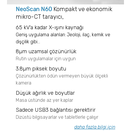
CAMSIZER 3D
NeoScan N60
K
ompakt ve ekonomik
CAMSIZER S1
CAMSIZER XL
mikro-CT tarayıcı,
SYNC
65 kV'a kadar X-ışını kaynağı
SEM ile Görüntüleme
Geniş uygulama alanları: Jeoloji, ilaç, kemik ve
NANOS
dişçilik gibi...
Micro CT 3D Görüntüleme
8
µm uzamsal çözünürlük
N60 micro-CT
Rutin uygulamalar için uygun
N70 micro-CT
3.8µm piksek boyutu
N80 micro-CT
Çözünürlükten ödün vermeyen büyük ölçekli
N90 nano-CT
kamera
Zeta Potansiyel Analizi
Düşük ağırlık ve boyutlar
Nanotrac Wave II
Masa üstünde az yer kaplar
STABINO ZETA
Sadece USB3 bağlantısı gerektirir
Stabilite ve Raf Ömrü Analizleri
Dizüstü bilgisayarlar ve tabletlerle çalışır
TURBISCAN LAB
TURBISCAN TRILAB
daha fazla bilgi için
TURBISCAN TOWER