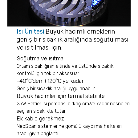
Nanotrac Wave II
STABINO ZETA
Stabilite ve Raf Ömrü Analizleri
TURBISCAN LAB
Isı Ünitesi
Büyük hacimli örneklerin
TURBISCAN TRILAB
geniş bir sıcaklık aralığında soğutulması
TURBISCAN TOWER
ve ısıtılması için
,
TURBISCAN DNS
Soğutma ve ısıtma
TURBISCAN AGS
Ortam sıcaklığının altında ve üstünde sıcaklık
Yüzey Alanı ve Gözenek Boyut Dağılımı
kontrolü için tek bir aksesuar
BELSORP MINI X
-40°C'den +120°C'ye kadar
BELSORP MAX X
Geniş bir sıcaklık aralığı uygulanabilir
BELSORP MAX G
Büyük hacimler için termal stabilite
BELSORP MR1
25W Peltier ısı pompası birkaç cm
3
'e kadar nesneleri
BELPORE
seçilen sıcaklıkta tutar
BELPREP VAC
Ek kablo gerekmez
Yoğunluk Ölçümü
NeoScan sistemlerine gömülü kaydırma halkaları
BELPYCNO
aracılığıyla bağlantı
BELPYCNO L