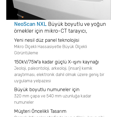
BELMASS II
BELPYCNO
Yoğunluk Ölçümü
BELPYCNO L
Cıva Porozimetri
BELPYCNO
BELPORE
BELPYCNO L
Katalizör Analizleri
NeoScan NXL
Büyük boyutlu ve yoğun
NeoScan
BELCAT II
Katalizör Analizleri
örnekler için m
ikro-CT tarayıcı,
BELCAT II
BELMASS II
Micro CT 3D Görüntüleme
Yeni nesil düz panel teknolojisi
BELMASS II
N60 micro-CT
Mikro Ölçekli Hassasiyetle Büyük Ölçekli
Kristalleşme Analizleri
N70 micro-CT
Kristalleşme Analizleri
Görüntüleme
N80 micro-CT
Çözünürlük ve Kristalleşme
CrystalBreeder
N90 nano-CT
150kV/75W'a kadar güçlü X-ışını kaynağı
CrystalBreeder
Crystal16
Jeoloji, paleontoloji, arkeoloji, (insan) kemik
Crystal16
Crystalline
Oxford Lasers
Crystalline
araştırması, elektronik dahil olmak üzere geniş bir
Hammadde Tanımlama ve Doğrulama
uygulama yelpazesi
Sprey Karakterizasyonu
QuasIR™2000
Madde Tanımlama
VisiSize P15+
Büyük boyutlu numuneler için
QuasIR™ 3000
VisiSize N60
Narkotik ve Patlayıcı Madde Tespiti
QuasIR™ 4000
320 mm çapa ve 540 mm uzunluğa kadar
VisiSize N60maX
Resolve
numuneler
Kantitatif Analizler
Tracer 1000 NTD
Müşteri Öncelikli Tasarım
Semplor
Tracer 1000 ETD