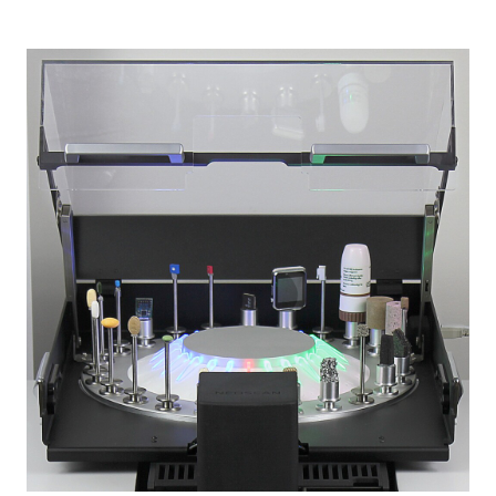
TURBISCAN DNS
TURBISCAN AGS
Kristalleşme Analizleri
CrystalBreeder
Crystal16
Crystalline
Yüzey Alanı ve Gözenek Boyut Dağılımı
BELSORP MINI X
BELSORP MAX X
BELSORP MAX G
BELSORP MR1
BELPORE
BELPREP VAC
Katalizör Analizleri
BELCAT II
BELMASS II
Yoğunluk Ölçümü