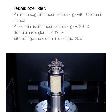
Katalizör Analizleri
Teknik özellikler:
BELCAT II
Minimum soğutma nesnesi sıcaklığı:
-40 °C ortamın
BELMASS II
altında
Maksimum ısıtma nesnesi sıcaklığı:
+120 °C
Kristalleşme Analizleri
Gömülü mikroişlemci:
48MHz
CrystalBreeder
Isıtma/soğutma elemanındaki güç:
25W
Crystal16
Crystalline
Hammadde Tanımlama ve Doğrulama
NF2000
Kantitatif Analizler
NF2000
Sprey Analizleri
VisiSize P15+
VisiSize N60
VisiSize N60maX
Disperse Partikül Yüzey Alanı Analizi