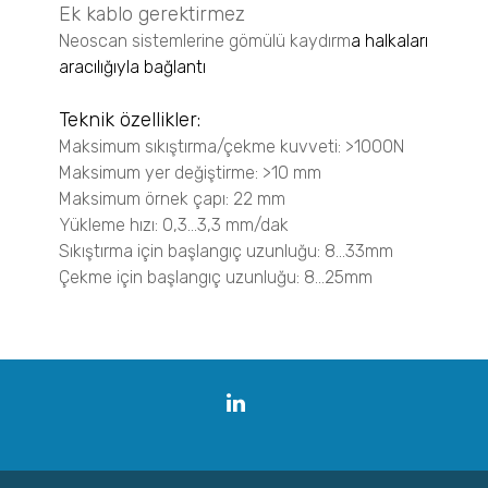
Partikül Boyut ve Şekil Analizi
Ek kablo gerektirmez
CAMSIZER X2
Neoscan sistemlerine gömülü kaydırm
a halkaları
CAMSIZER 3D
aracılığıyla bağlantı
CAMSIZER S1
CAMSIZER XL
Teknik özellikler:
SYNC
Maksimum sıkıştırma/çekme kuvveti: >1000N
Zeta Potansiyel Analizi
Maksimum yer değiştirme: >10 mm
Nanotrac Wave II
Maksimum örnek çapı: 22 mm
STABINO ZETA
Yükleme hızı: 0,3...3,3 mm/dak
Sıkıştırma için başlangıç uzunluğu: 8...33mm
Yüzey Alanı ve Gözenek Boyut Dağılımı
Çekme için başlangıç uzunluğu: 8...25mm
BELSORP MINI X
BELSORP MAX X
BELSORP MAX G
BELSORP MR1
BELPORE
Linkedin
BELPREP VAC
Yoğunluk Ölçümü
BELPYCNO