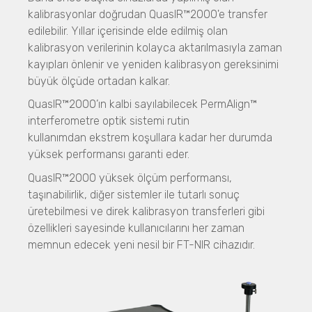
kalibrasyonlar doğrudan QuasIR™2000'e transfer
Partikül Boyut ve Şekil Analizi
SEM, Taramalı Elektron Mikroskobu
Microtrac
edilebilir. Yıllar içerisinde elde edilmiş olan
CAMSIZER X2
NANOS
Partikül Boyut Analiz Cihazları
kalibrasyon verilerinin kolayca aktarılmasıyla zaman
CAMSIZER 3D
SYNC
kayıpları önlenir ve yeniden kalibrasyon gereksinimi
CAMSIZER S1
Stabilite ve Raf Ömrü
S3500
büyük ölçüde ortadan kalkar.
CAMSIZER XL
SMLS Teknolojisi
BLUEWAVE
SYNC
QuasIR™2000’ın kalbi sayılabilecek PermAlign™
TURBISCAN LAB
Aerotrac II
interferometre optik sistemi rutin
SEM ile Görüntüleme
TURBISCAN TRILAB
Nanotrac Wave II
kullanımdan ekstrem koşullara kadar her durumda
NANOS
TURBISCAN TOWER
NANOTRAC FLEX
yüksek performansı garanti eder.
TURBISCAN DNS
Micro CT 3D Görüntüleme
Partikül Boyut ve Şekil Analiz Cihazları
TURBISCAN AGS
QuasIR™2000 yüksek ölçüm performansı,
N60 micro-CT
CAMSIZER X2
TURBISCAN OIL Serisi
N70 micro-CT
taşınabilirlik, diğer sistemler ile tutarlı sonuç
CAMSIZER 3D
N80 micro-CT
üretebilmesi ve direk kalibrasyon transferleri gibi
DLS Teknolojisi
CAMSIZER S1
N90 nano-CT
özellikleri sayesinde kullanıcılarını her zaman
Nanotrac Wave II
CAMSIZER XL
memnun edecek yeni nesil bir FT-NIR cihazıdır.
SYNC
Sprey Analizleri
Zeta Akış Potansiyeli
VisiSize P15+
Stabino Zeta
Stabilite ve Raf Ömrü Analizleri
VisiSize N60
TURBISCAN LAB
VisiSize N60maX
TURBISCAN TRILAB
Zeta Potansiyeli