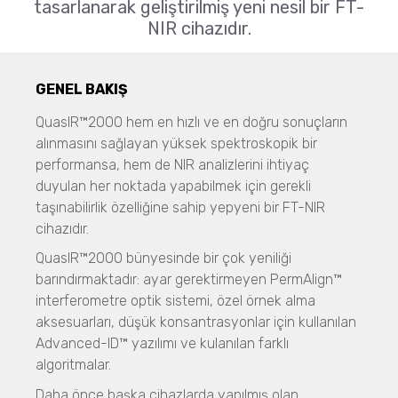
Resolve
tasarlanarak geliştirilmiş yeni nesil bir FT-
Eldiven Bütünlük Testleri
NIR cihazıdır.
Nano Partikül ve Zeta Potansiyel Analizi
AGLTS 2
Sıvı Patlayıcı Tespit Cihazı
Nanotrac Wave II
Insight 200M
SEM ile Görüntüleme
NANOTRAC FLEX
NANOS
GENEL BAKIŞ
STABINO ZETA
Flow Sciences
Micro CT 3D Görüntüleme
Disperse Partikül Yüzey Alanı Analizi
QuasIR™2000 hem en hızlı ve en doğru sonuçların
Biyogüvenlik Kabinleri
N60 micro-CT
Magnometer XRS
alınmasını sağlayan yüksek spektroskopik bir
ETA, EHA, END, EVP, FAF Serileri
N70 micro-CT
performansa, hem de NIR analizlerini ihtiyaç
Aerodinamik Partikül Boyut Analizi
N80 micro-CT
duyulan her noktada yapabilmek için gerekli
Galaxy Scientific
TSI 3321
N90 nano-CT
taşınabilirlik özelliğine sahip yepyeni bir FT-NIR
FT-NIR Cihazları
Kademeli İmpaktörler
cihazıdır.
NF2000
Boya ve Kaplama
Tüm İmpaktörler
QuasIR™2000
QuasIR™2000 bünyesinde bir çok yeniliği
Partikül Boyut Analizi
QuasIR™ 3000
barındırmaktadır: ayar gerektirmeyen PermAlign™
Görüntüleme
SYNC
QuasIR™ 4000
interferometre optik sistemi, özel örnek alma
S3500
Micro CT / Nano CT
aksesuarları, düşük konsantrasyonlar için kullanılan
BLUEWAVE
N60 micro-CT
Mageleka
Advanced-ID™ yazılımı ve kulanılan farklı
Aerotrac II
N70 micro-CT
algoritmalar.
Disperse Partikül Yüzey Alanı Analizi
Nanotrac Wave II
N80 micro-CT
Magnometer XRS
NANOTRAC FLEX
Daha önce başka cihazlarda yapılmış olan
N90 nano-CT