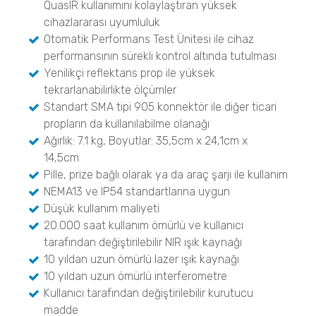
BELMASS II
QuasIR kullanımını kolaylaştıran yüksek
BELPYCNO
Yoğunluk Ölçümü
BELPYCNO L
cihazlararası uyumluluk
Cıva Porozimetri
BELPYCNO
Otomatik Performans Test Ünitesi ile cihaz
BELPORE
BELPYCNO L
Katalizör Analizleri
performansının sürekli kontrol altında tutulması
Yenilikçi reflektans prop ile yüksek
NeoScan
BELCAT II
Katalizör Analizleri
tekrarlanabilirlikte ölçümler
BELCAT II
BELMASS II
Micro CT 3D Görüntüleme
Standart SMA tipi 905 konnektör ile diğer ticari
BELMASS II
N60 micro-CT
propların da kullanılabilme olanağı
Kristalleşme Analizleri
N70 micro-CT
Kristalleşme Analizleri
Ağırlık: 7.1 kg, Boyutlar: 35,5cm x 24,1cm x
N80 micro-CT
Çözünürlük ve Kristalleşme
CrystalBreeder
14,5cm
N90 nano-CT
CrystalBreeder
Crystal16
Pille, prize bağlı olarak ya da araç şarjı ile kullanım
Crystal16
Crystalline
NEMA13 ve IP54 standartlarına uygun
Oxford Lasers
Crystalline
Düşük kullanım maliyeti
Hammadde Tanımlama ve Doğrulama
Sprey Karakterizasyonu
20.000 saat kullanım ömürlü ve kullanıcı
QuasIR™2000
Madde Tanımlama
VisiSize P15+
QuasIR™ 3000
tarafından değiştirilebilir NIR ışık kaynağı
VisiSize N60
Narkotik ve Patlayıcı Madde Tespiti
QuasIR™ 4000
10 yıldan uzun ömürlü lazer ışık kaynağı
VisiSize N60maX
Resolve
10 yıldan uzun ömürlü interferometre
Kantitatif Analizler
Tracer 1000 NTD
Kullanıcı tarafından değiştirilebilir kurutucu
Semplor
Tracer 1000 ETD
madde