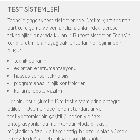
Resolve
Eldiven Bütünlük Testleri
TEST SİSTEMLERİ
Nano Partikül ve Zeta Potansiyel Analizi
AGLTS 2
Sıvı Patlayıcı Tespit Cihazı
Nanotrac Wave II
Insight 200M
Topas'ın çağdaş test sistemlerinde, üretim, şartlandırma,
SEM ile Görüntüleme
NANOTRAC FLEX
partikül ölçümü ve veri analizi alanlarındaki aerosol
NANOS
STABINO ZETA
Flow Sciences
teknolojileri bir arada kullanılır. Bu
test sistemleri Topas'ın
Micro CT 3D Görüntüleme
Disperse Partikül Yüzey Alanı Analizi
kendi üretimi olan aşağıdaki unsurların birleşiminden
Biyogüvenlik Kabinleri
N60 micro-CT
Magnometer XRS
oluşur:
ETA, EHA, END, EVP, FAF Serileri
N70 micro-CT
Aerodinamik Partikül Boyut Analizi
teknik donanım
N80 micro-CT
Galaxy Scientific
TSI 3321
ekipman enstrümantasyonu
N90 nano-CT
FT-NIR Cihazları
hassas sensör teknolojisi
Kademeli İmpaktörler
NF2000
programlanabilir lojik kontrolörler
Boya ve Kaplama
Tüm İmpaktörler
QuasIR™2000
kullanıcı dostu yazılım
Partikül Boyut Analizi
QuasIR™ 3000
Görüntüleme
SYNC
Her bir unsur, şirketin tüm test sistemlerine entegre
QuasIR™ 4000
S3500
edilebilir. Uyumu hedeflenen standartlar ve
Micro CT / Nano CT
BLUEWAVE
test yöntemlerinin çeşitliliği nedeniyle farklı
N60 micro-CT
Mageleka
Aerotrac II
entegrasyonlar da mümkündür. Modüler yapı,
N70 micro-CT
Disperse Partikül Yüzey Alanı Analizi
Nanotrac Wave II
müşterilerin özellikle takdir ettiği bir özellik olan yüksek
N80 micro-CT
Magnometer XRS
NANOTRAC FLEX
düzeyde değiştirilebilirlik ve esneklik sağlar.
N90 nano-CT