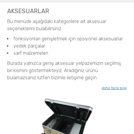
AKSESUARLAR
Güvenlik
Bu menüde aşağıdaki kategorilere ait aksesuar
Narkotik ve Patlayıcı Madde Tespiti
seçeneklerini bulabilirsiniz:
Resolve
fonksiyonları genişletmek için opsiyonel aksesuarlar
Sıvı Patlayıcı Tespit Cihazı
yedek parçalar
Insight 200M
sarf malzemeleri
İlaç / Eczacılık
Burada yalnızca geniş aksesuar yelpazemizin seçilmiş
bir kısmını göstermekteyiz. Aradığınız ürünü
Partikül Boyut Analizi
bulamazsanız lütfen bizimle iletişime geçin.
SYNC
S3500
daha fazla bilgi
BLUEWAVE
Aerotrac II
Nanotrac Wave II
NANOTRAC FLEX
Partikül Boyut ve Şekil Analizi
CAMSIZER X2