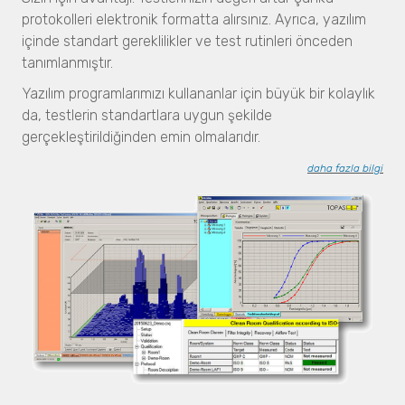
Sprey Analizleri
Tracer 1000 NTD
protokolleri elektronik formatta alırsınız. Ayrıca, yazılım
VisiSize P15+
Tracer 1000 ETD
içinde standart gereklilikler ve test rutinleri önceden
VisiSize N60
Sıvı Patlayıcı Tespiti
tanımlanmıştır.
VisiSize N60maX
Insight 200M
Yazılım programlarımızı kullananlar için büyük bir kolaylık
da, testlerin standartlara uygun şekilde
Gübre
gerçekleştirildiğinden emin olmalarıdır.
Partikül Boyut Analizi
SYNC
daha fazla bilgi
S3500
BLUEWAVE
Aerotrac II
Nanotrac Wave II
NANOTRAC FLEX
Partikül Boyut ve Şekil Analizi
CAMSIZER X2
CAMSIZER 3D
CAMSIZER S1
CAMSIZER XL
SYNC