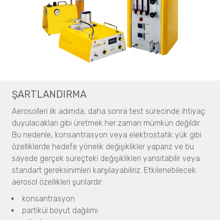
BELMASS II
BELPYCNO
Yoğunluk Ölçümü
BELPYCNO L
Cıva Porozimetri
BELPYCNO
BELPORE
BELPYCNO L
Katalizör Analizleri
NeoScan
BELCAT II
Katalizör Analizleri
BELCAT II
BELMASS II
Micro CT 3D Görüntüleme
BELMASS II
N60 micro-CT
Kristalleşme Analizleri
N70 micro-CT
ŞARTLANDIRMA
Kristalleşme Analizleri
N80 micro-CT
Çözünürlük ve Kristalleşme
CrystalBreeder
Aerosolleri ilk adımda, daha sonra test sürecinde ihtiyaç
N90 nano-CT
CrystalBreeder
Crystal16
duyulacakları gibi üretmek her zaman mümkün değildir.
Crystal16
Crystalline
Bu nedenle, konsantrasyon veya elektrostatik yük gibi
Oxford Lasers
Crystalline
Hammadde Tanımlama ve Doğrulama
özelliklerde hedefe yönelik değişiklikler yaparız ve bu
Sprey Karakterizasyonu
QuasIR™2000
sayede gerçek süreçteki değişiklikleri yansıtabilir veya
Madde Tanımlama
VisiSize P15+
QuasIR™ 3000
standart gereksinimleri karşılayabiliriz. Etkilenebilecek
VisiSize N60
Narkotik ve Patlayıcı Madde Tespiti
QuasIR™ 4000
aerosol özellikleri şunlardır:
VisiSize N60maX
Resolve
Kantitatif Analizler
konsantrasyon
Tracer 1000 NTD
Semplor
partikül boyut dağılımı
Tracer 1000 ETD