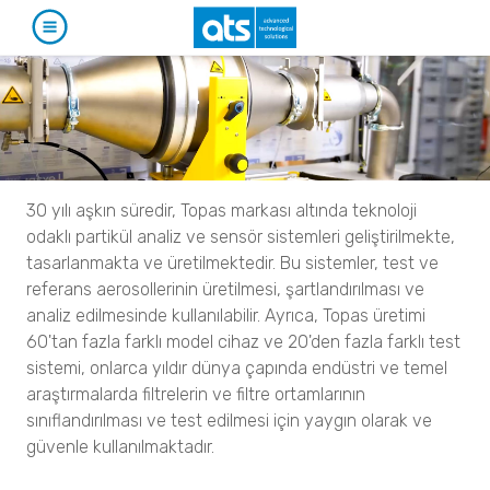
ÜRÜNLER
KATALOG
UYGULAMALARA GÖRE
Partikül Karakterizasyonu
HİZMETLER
SEKTÖRLERE GÖRE
30 yılı aşkın süredir, Topas markası altında teknoloji
Partikül Boyut Analizi
odaklı partikül analiz ve sensör sistemleri geliştirilmekte,
Biyoteknoloji
GÜNCEL
TEMSİLCİLİKLERE GÖRE
SYNC
tasarlanmakta ve üretilmektedir. Bu sistemler, test ve
S3500
Stabilite ve Raf Ömrü Analizleri
referans aerosollerinin üretilmesi, şartlandırılması ve
1st Detect
BLUEWAVE
KURUMSAL
HABERLER
TURBISCAN LAB
analiz edilmesinde kullanılabilir. Ayrıca, Topas üretimi
Aerotrac II
TURBISCAN TRILAB
Narkotik ve Patlayıcı Madde Tespiti
60'tan fazla farklı model cihaz ve 20'den fazla farklı test
TURBISCAN TOWER
İLETİŞİM
ETKİNLİKLER
Tracer 1000 NTD
Partikül Boyut ve Şekil Analizi
sistemi, onlarca yıldır dünya çapında endüstri ve temel
TURBISCAN DNS
Tracer 1000 ETD
CAMSIZER X2
araştırmalarda filtrelerin ve filtre ortamlarının
TURBISCAN AGS
EN
CAMSIZER 3D
sınıflandırılması ve test edilmesi için yaygın olarak ve
Agilent
CAMSIZER S1
Biyogüvenlik Kabinleri
güvenle kullanılmaktadır.
CAMSIZER XL
ETA, EHA, END, EVP, FAF Serileri
Narkotik ve Patlayıcı Madde Tanımlama
SYNC