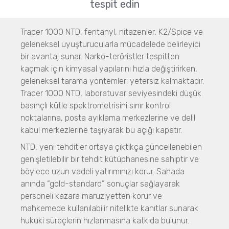
Resolve
tespit edin
Eldiven Bütünlük Testleri
Nano Partikül ve Zeta Potansiyel Analizi
AGLTS 2
Sıvı Patlayıcı Tespit Cihazı
Nanotrac Wave II
Insight 200M
Tracer 1000 NTD, fentanyl, nitazenler, K2/Spice ve
SEM ile Görüntüleme
NANOTRAC FLEX
geleneksel uyuşturucularla mücadelede belirleyici
NANOS
STABINO ZETA
Flow Sciences
bir avantaj sunar. Narko-teröristler tespitten
Micro CT 3D Görüntüleme
kaçmak için kimyasal yapılarını hızla değiştirirken,
Disperse Partikül Yüzey Alanı Analizi
Biyogüvenlik Kabinleri
N60 micro-CT
geleneksel tarama yöntemleri yetersiz kalmaktadır.
Magnometer XRS
ETA, EHA, END, EVP, FAF Serileri
N70 micro-CT
Tracer 1000 NTD, laboratuvar seviyesindeki düşük
Aerodinamik Partikül Boyut Analizi
N80 micro-CT
basınçlı kütle spektrometrisini sınır kontrol
Galaxy Scientific
TSI 3321
N90 nano-CT
noktalarına, posta ayıklama merkezlerine ve delil
FT-NIR Cihazları
Kademeli İmpaktörler
kabul merkezlerine taşıyarak bu açığı kapatır.
NF2000
Boya ve Kaplama
Tüm İmpaktörler
NTD, yeni tehditler ortaya çıktıkça güncellenebilen
QuasIR™2000
Partikül Boyut Analizi
QuasIR™ 3000
genişletilebilir bir tehdit kütüphanesine sahiptir ve
Görüntüleme
SYNC
QuasIR™ 4000
böylece uzun vadeli yatırımınızı korur. Sahada
S3500
Micro CT / Nano CT
anında “gold-standard” sonuçlar sağlayarak
BLUEWAVE
N60 micro-CT
Mageleka
personeli kazara maruziyetten korur ve
Aerotrac II
N70 micro-CT
mahkemede kullanılabilir nitelikte kanıtlar sunarak
Disperse Partikül Yüzey Alanı Analizi
Nanotrac Wave II
N80 micro-CT
hukuki süreçlerin hızlanmasına katkıda bulunur.
Magnometer XRS
NANOTRAC FLEX
N90 nano-CT