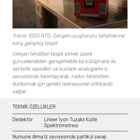
BELMASS II
BELPYCNO
Yoğunluk Ölçümü
BELPYCNO L
Cıva Porozimetri
BELPYCNO
BELPORE
BELPYCNO L
Katalizör Analizleri
NeoScan
BELCAT II
Katalizör Analizleri
Tracer 1000 NTD: Gelişen uyuşturucu tehditlerine
BELCAT II
BELMASS II
karşı gelişmiş tespit
Micro CT 3D Görüntüleme
BELMASS II
N60 micro-CT
Gelişen tehditleri tespit etmek üzere
Kristalleşme Analizleri
N70 micro-CT
Kristalleşme Analizleri
güncellenebilen genişletilebilir bir kütüphane ile
N80 micro-CT
Çözünürlük ve Kristalleşme
CrystalBreeder
sentetik opioidleri ve bunların analoglarını iz
N90 nano-CT
CrystalBreeder
Crystal16
seviyesinde tanımlayarak, narko-teröristleri
Crystal16
Crystalline
durdurmak için gerekli operasyonel istihbaratı
Oxford Lasers
Crystalline
sağlar.
Hammadde Tanımlama ve Doğrulama
Sprey Karakterizasyonu
QuasIR™2000
Madde Tanımlama
VisiSize P15+
TEKNİK ÖZELLİKLER
QuasIR™ 3000
VisiSize N60
Narkotik ve Patlayıcı Madde Tespiti
QuasIR™ 4000
VisiSize N60maX
Dedektör
Lineer İyon Tuzaklı Kütle
Resolve
Kantitatif Analizler
Spektrometresi
Tracer 1000 NTD
Semplor
Tracer 1000 ETD
Numune Alma
İz seviyesinde partikül swap