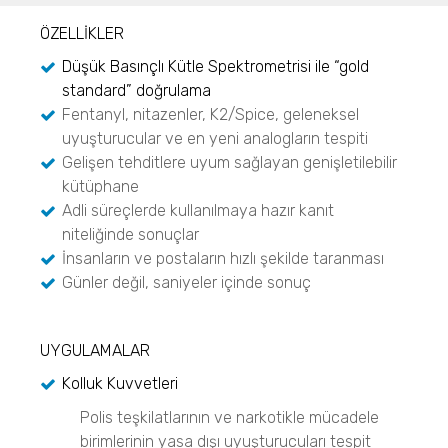
Partikül Boyut ve Şekil Analizi
ÖZELLİKLER
SEM, Taramalı Elektron Mikroskobu
Microtrac
CAMSIZER X2
NANOS
Düşük Basınçlı Kütle Spektrometrisi ile “gold
Partikül Boyut Analiz Cihazları
CAMSIZER 3D
SYNC
standard” doğrulama
CAMSIZER S1
Stabilite ve Raf Ömrü
S3500
Fentanyl, nitazenler, K2/Spice, geleneksel
CAMSIZER XL
SMLS Teknolojisi
BLUEWAVE
uyuşturucular ve en yeni analogların tespiti
SYNC
TURBISCAN LAB
Aerotrac II
Gelişen tehditlere uyum sağlayan genişletilebilir
SEM ile Görüntüleme
TURBISCAN TRILAB
Nanotrac Wave II
kütüphane
NANOS
TURBISCAN TOWER
NANOTRAC FLEX
Adli süreçlerde kullanılmaya hazır kanıt
TURBISCAN DNS
Micro CT 3D Görüntüleme
niteliğinde sonuçlar
Partikül Boyut ve Şekil Analiz Cihazları
TURBISCAN AGS
N60 micro-CT
İnsanların ve postaların hızlı şekilde taranması
CAMSIZER X2
TURBISCAN OIL Serisi
N70 micro-CT
Günler değil, saniyeler içinde sonuç
CAMSIZER 3D
N80 micro-CT
DLS Teknolojisi
CAMSIZER S1
N90 nano-CT
Nanotrac Wave II
CAMSIZER XL
UYGULAMALAR
SYNC
Sprey Analizleri
Zeta Akış Potansiyeli
VisiSize P15+
Kolluk Kuvvetleri
Stabino Zeta
Stabilite ve Raf Ömrü Analizleri
VisiSize N60
TURBISCAN LAB
Polis teşkilatlarının ve narkotikle mücadele
VisiSize N60maX
TURBISCAN TRILAB
Zeta Potansiyeli
birimlerinin yasa dışı uyuşturucuları tespit